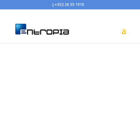
+352 26 55 1910
Libérez-vous avec 3CX !
Fonctionnalités PBX d’entreprise
Augmentez la Mobilité & La Productivité !
File d’Attente et Groupes d’Appels, Click To
Dial
Pré-Décroché, Serveurs Vocaux &
Conférences Vocales.
Faites confiance à ENTROPIA pour le
déploiment 3CX au sein de votre entreprise !
Contactez-nous !